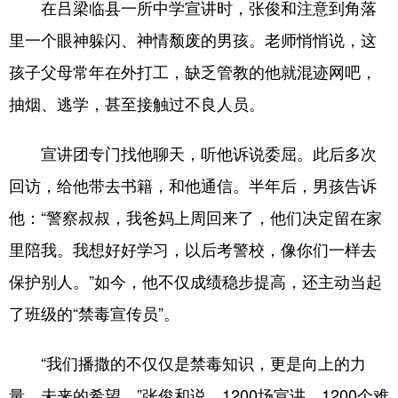
在吕梁临县一所中学宣讲时，张俊和注意到角落
里一个眼神躲闪、神情颓废的男孩。老师悄悄说，这
孩子父母常年在外打工，缺乏管教的他就混迹网吧，
抽烟、逃学，甚至接触过不良人员。
宣讲团专门找他聊天，听他诉说委屈。此后多次
回访，给他带去书籍，和他通信。半年后，男孩告诉
他：“警察叔叔，我爸妈上周回来了，他们决定留在家
里陪我。我想好好学习，以后考警校，像你们一样去
保护别人。”如今，他不仅成绩稳步提高，还主动当起
了班级的“禁毒宣传员”。
“我们播撒的不仅仅是禁毒知识，更是向上的力
量、未来的希望。”张俊和说。1200场宣讲，1200个难