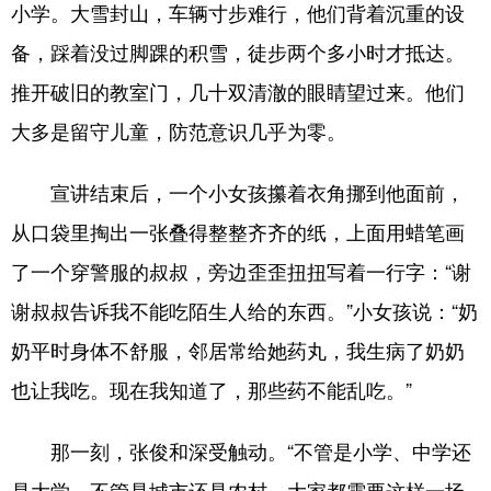
小学。大雪封山，车辆寸步难行，他们背着沉重的设
备，踩着没过脚踝的积雪，徒步两个多小时才抵达。
推开破旧的教室门，几十双清澈的眼睛望过来。他们
大多是留守儿童，防范意识几乎为零。
宣讲结束后，一个小女孩攥着衣角挪到他面前，
从口袋里掏出一张叠得整整齐齐的纸，上面用蜡笔画
了一个穿警服的叔叔，旁边歪歪扭扭写着一行字：“谢
谢叔叔告诉我不能吃陌生人给的东西。”小女孩说：“奶
奶平时身体不舒服，邻居常给她药丸，我生病了奶奶
也让我吃。现在我知道了，那些药不能乱吃。”
那一刻，张俊和深受触动。“不管是小学、中学还
是大学，不管是城市还是农村，大家都需要这样一场