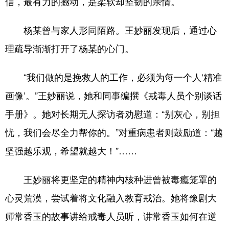
信，最有力的撼动，是柔软却坚韧的亲情。
杨某曾与家人形同陌路。王妙丽发现后，通过心
理疏导渐渐打开了杨某的心门。
“我们做的是挽救人的工作，必须为每一个人‘精准
画像’。”王妙丽说，她和同事编撰《戒毒人员个别谈话
手册》。她对长期无人探访者劝慰道：“别灰心，别担
忧，我们会尽全力帮你的。”对重病患者则鼓励道：“越
坚强越乐观，希望就越大！”……
王妙丽将更坚定的精神内核种进曾被毒瘾笼罩的
心灵荒漠，尝试着将文化融入教育戒治。她将豫剧大
师常香玉的故事讲给戒毒人员听，讲常香玉如何在逆