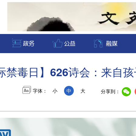
际禁毒日】626诗会：来自
字体：
小
中
大
分享到：