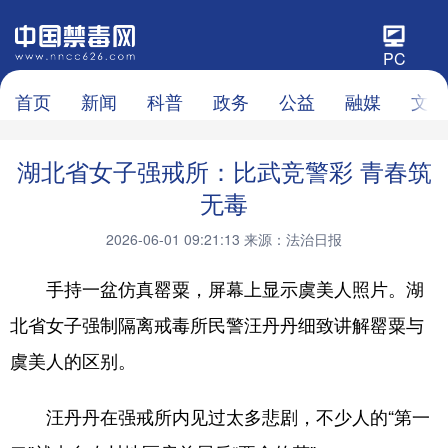
PC
首页
新闻
科普
政务
公益
融媒
文化
湖北省女子强戒所：比武竞警彩 青春筑
无毒
2026-06-01 09:21:13
来源：法治日报
手持一盆仿真罂粟，屏幕上显示虞美人照片。湖
北省女子强制隔离戒毒所民警汪丹丹细致讲解罂粟与
虞美人的区别。
汪丹丹在强戒所内见过太多悲剧，不少人的“第一