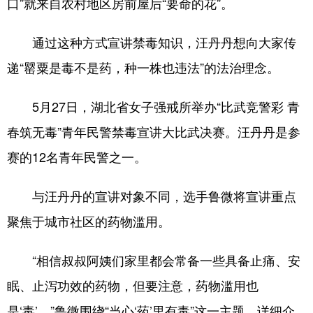
口”就来自农村地区房前屋后“要命的花”。
通过这种方式宣讲禁毒知识，汪丹丹想向大家传
递“罂粟是毒不是药，种一株也违法”的法治理念。
5月27日，湖北省女子强戒所举办“比武竞警彩 青
春筑无毒”青年民警禁毒宣讲大比武决赛。汪丹丹是参
赛的12名青年民警之一。
与汪丹丹的宣讲对象不同，选手鲁微将宣讲重点
聚焦于城市社区的药物滥用。
“相信叔叔阿姨们家里都会常备一些具备止痛、安
眠、止泻功效的药物，但要注意，药物滥用也
是‘毒’。”鲁微围绕“当心‘药’里有毒”这一主题，详细介