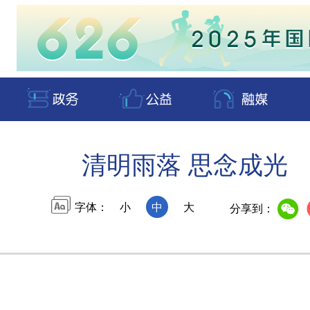
清明雨落 思念成光
字体：
小
中
大
分享到：