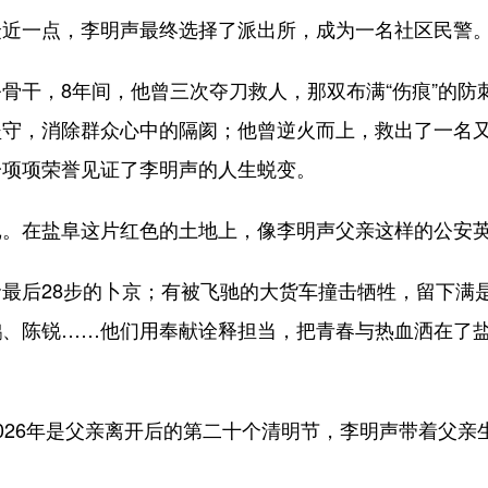
近一点，李明声最终选择了派出所，成为一名社区民警
干，8年间，他曾三次夺刀救人，那双布满“伤痕”的防
坚守，消除群众心中的隔阂；他曾逆火而上，救出了一名
一项项荣誉见证了李明声的人生蜕变。
在盐阜这片红色的土地上，像李明声父亲这样的公安英
后28步的卜京；有被飞驰的大货车撞击牺牲，留下满
鹏、陈锐……他们用奉献诠释担当，把青春与热血洒在了
26年是父亲离开后的第二十个清明节，李明声带着父亲