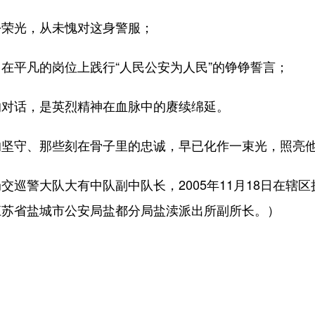
荣光，从未愧对这身警服；
平凡的岗位上践行“人民公安为人民”的铮铮誓言；
对话，是英烈精神在血脉中的赓续绵延。
守、那些刻在骨子里的忠诚，早已化作一束光，照亮他
大队大有中队副中队长，2005年11月18日在辖区执勤
江苏省盐城市公安局盐都分局盐渎派出所副所长。）