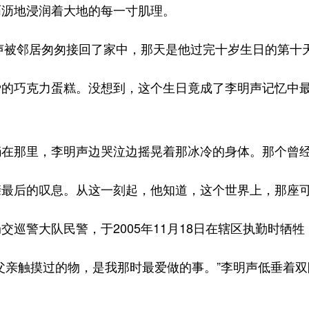
沥地浸润着大地的每一寸肌理。
声被邻居匆匆接回了家中，那天是他过完十岁生日的第十
巧克力蛋糕。没想到，这个生日竟成了李明声记忆中最
那里，李明声边哭泣边摇晃着那冰冷的身体。那个曾经
后的叹息。从这一刻起，他知道，这个世界上，那座可
警大队民警，于2005年11月18日在辖区执勤时牺牲
亲触摸过的物，是我那时最爱做的事。”李明声低垂着双