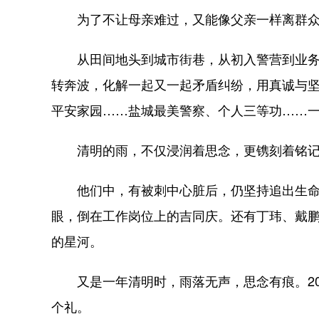
为了不让母亲难过，又能像父亲一样离群众
从田间地头到城市街巷，从初入警营到业务骨
转奔波，化解一起又一起矛盾纠纷，用真诚与
平安家园……盐城最美警察、个人三等功……
清明的雨，不仅浸润着思念，更镌刻着铭记。
他们中，有被刺中心脏后，仍坚持追出生命最
眼，倒在工作岗位上的吉同庆。还有丁玮、戴
的星河。
又是一年清明时，雨落无声，思念有痕。20
个礼。