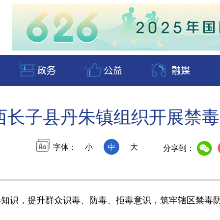
西长子县丹朱镇组织开展禁毒
字体：
小
中
大
分享到：
识，提升群众识毒、防毒、拒毒意识，筑牢辖区禁毒防