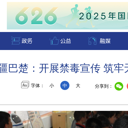
疆巴楚：开展禁毒宣传 筑牢
字体：
小
中
大
分享到：