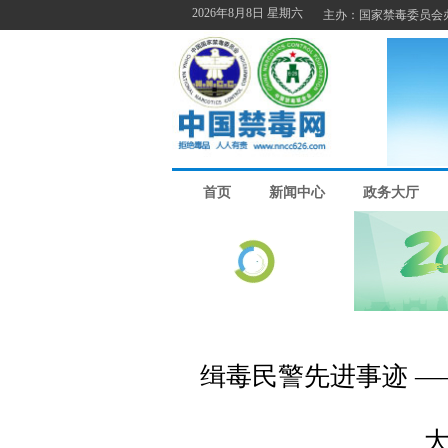
缉毒民警先进事迹 