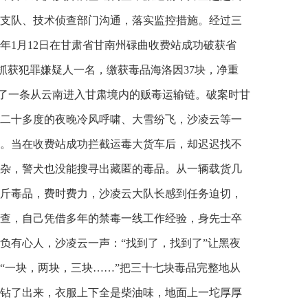
支队、技术侦查部门沟通，落实监控措施。经过三
6年1月12日在甘肃省甘南州碌曲收费站成功破获省
当场抓获犯罪嫌疑人一名，缴获毒品海洛因37块，净重
斩断了一条从云南进入甘肃境内的贩毒运输链。破案时甘
二十多度的夜晚冷风呼啸、大雪纷飞，沙凌云等一
。当在收费站成功拦截运毒大货车后，却迟迟找不
杂，警犬也没能搜寻出藏匿的毒品。从一辆载货几
斤毒品，费时费力，沙凌云大队长感到任务迫切，
查，自己凭借多年的禁毒一线工作经验，身先士卒
负有心人，沙凌云一声：“找到了，找到了”让黑夜
“一块，两块，三块……”把三十七块毒品完整地从
钻了出来，衣服上下全是柴油味，地面上一坨厚厚