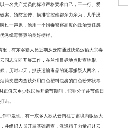
以一名共产党员的标准严格要求自己，干一行、爱
破案、预防宣传、摸排管控他都亲力亲为，几乎没
叫过一声累，他用一个缉毒警察高度的政治责任感
优秀缉毒警察的良好榜样。
到情报，有东乡籍人员近期从云南通过快递运输大宗毒
云同志立即开展工作，在兰州目标地点勘查地形、
候，历时22天，抓获运输毒品的犯罪嫌疑人两名，
烟筒夹层内查获外用白色塑料包裹的白色粉末状毒
破案时正值东乡少数民族开斋节期间，犯罪分子趁节假日
打击。
在工作中发现，有一东乡人欲从云南往甘肃境内贩运大
，并组织人员开展基础调查，派遣精干力量赶赴云